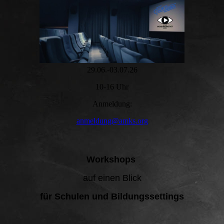
29.06.-03.07.26
10-16 Uhr
Anmeldung:
anmeldung@amks.org
Workshops
auf einen Blick
für Schulen und Bildungssettings