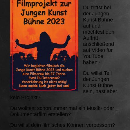
Du trittst bei
der Jungen
Kunst Bühne
auf und
möchtest den
Auftritt
anschließend
auf Video für
YouTube
haben?
Du willst Teil
der Jungen
Kunst Bühne
sein, hast aber
kein Projekt?
Du wolltest schon immer mal ein Musik- oder
Dokumentarfilm erstellen?
Du willst dein filmisches Können verbessern?