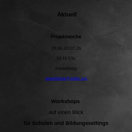
Aktuell
Projektwoche
29.06.-03.07.26
10-16 Uhr
Anmeldung:
anmeldung@amks.org
Workshops
auf einen Blick
für Schulen und Bildungssettings