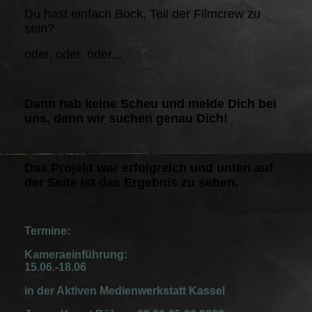
Du hast einfach Bock, Teil der Filmcrew zu
sein?
oder, oder, oder...
Dann hab keine Scheu und melde Dich bei
uns, denn wir suchen genau Dich!
Das Projekt war erfolgreich und unten auf
der Seite ist das Ergebnis zu sehen.
Termine:
Kameraeinführung:
15.06.-18.06
in der Aktiven Medienwerkstatt Kassel