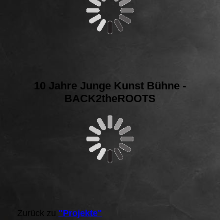
10 Jahre Junge Kunst Bühne -
BACK2theROOTS
Zurück zu
"Projekte"